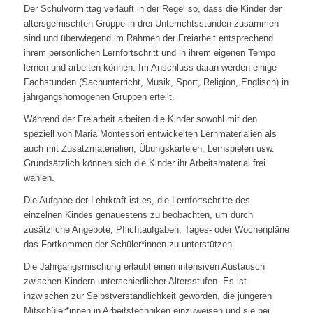
Der Schulvormittag verläuft in der Regel so, dass die Kinder der
altersgemischten Gruppe in drei Unterrichtsstunden zusammen
sind und überwiegend im Rahmen der Freiarbeit entsprechend
ihrem persönlichen Lernfortschritt und in ihrem eigenen Tempo
lernen und arbeiten können. Im Anschluss daran werden einige
Fachstunden (Sachunterricht, Musik, Sport, Religion, Englisch) in
jahrgangshomogenen Gruppen erteilt.
Während der Freiarbeit arbeiten die Kinder sowohl mit den
speziell von Maria Montessori entwickelten Lernmaterialien als
auch mit Zusatzmaterialien, Übungskarteien, Lernspielen usw.
Grundsätzlich können sich die Kinder ihr Arbeitsmaterial frei
wählen.
Die Aufgabe der Lehrkraft ist es, die Lernfortschritte des
einzelnen Kindes genauestens zu beobachten, um durch
zusätzliche Angebote, Pflichtaufgaben, Tages- oder Wochenpläne
das Fortkommen der Schüler*innen zu unterstützen.
Die Jahrgangsmischung erlaubt einen intensiven Austausch
zwischen Kindern unterschiedlicher Altersstufen. Es ist
inzwischen zur Selbstverständlichkeit geworden, die jüngeren
Mitschüler*innen in Arbeitstechniken einzuweisen und sie bei