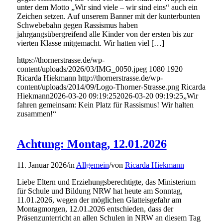
unter dem Motto „Wir sind viele – wir sind eins“ auch ein
Zeichen setzen. Auf unserem Banner mit der kunterbunten
Schwebebahn gegen Rassismus haben
jahrgangsübergreifend alle Kinder von der ersten bis zur
vierten Klasse mitgemacht. Wir hatten viel […]
https://thornerstrasse.de/wp-
content/uploads/2026/03/IMG_0050.jpeg
1080
1920
Ricarda Hiekmann
http://thornerstrasse.de/wp-
content/uploads/2014/09/Logo-Thorner-Strasse.png
Ricarda
Hiekmann
2026-03-20 09:19:25
2026-03-20 09:19:25
„Wir
fahren gemeinsam: Kein Platz für Rassismus! Wir halten
zusammen!“
Achtung: Montag, 12.01.2026
11. Januar 2026
/
in
Allgemein
/
von
Ricarda Hiekmann
Liebe Eltern und Erziehungsberechtigte, das Ministerium
für Schule und Bildung NRW hat heute am Sonntag,
11.01.2026, wegen der möglichen Glatteisgefahr am
Montagmorgen, 12.01.2026 entschieden, dass der
Präsenzunterricht an allen Schulen in NRW an diesem Tag