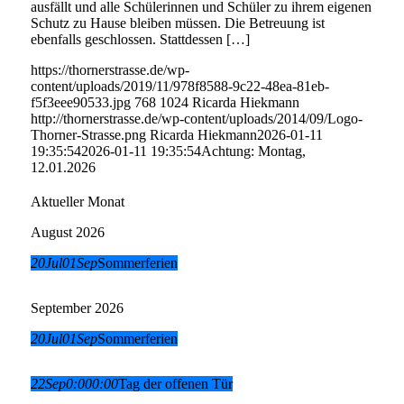
ausfällt und alle Schülerinnen und Schüler zu ihrem eigenen
Schutz zu Hause bleiben müssen. Die Betreuung ist
ebenfalls geschlossen. Stattdessen […]
https://thornerstrasse.de/wp-
content/uploads/2019/11/978f8588-9c22-48ea-81eb-
f5f3eee90533.jpg
768
1024
Ricarda Hiekmann
http://thornerstrasse.de/wp-content/uploads/2014/09/Logo-
Thorner-Strasse.png
Ricarda Hiekmann
2026-01-11
19:35:54
2026-01-11 19:35:54
Achtung: Montag,
12.01.2026
Aktueller Monat
August 2026
20
Jul
01
Sep
Sommerferien
September 2026
20
Jul
01
Sep
Sommerferien
22
Sep
0:00
0:00
Tag der offenen Tür