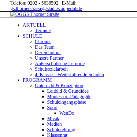
Telefon: 0202 - 5636592 | E-Mail:
gs.thornerstrasse@stadt.wuppertal.de
AKTUELL
Termine
SCHULE
Chronik
Das Team
Der Schulhof
Unsere Partner
Außerschulische Lernorte
Schulsozialarbeit
4. Klasse – Weiterführende Schulen
PROGRAMM
Unterricht & Konzeption
Leitbild & Grundidee
Montessori-Pädagogik
Schuleingangsphase
Sport
WenDo
Musik
Medien
Schülerehrung
Klassenrat