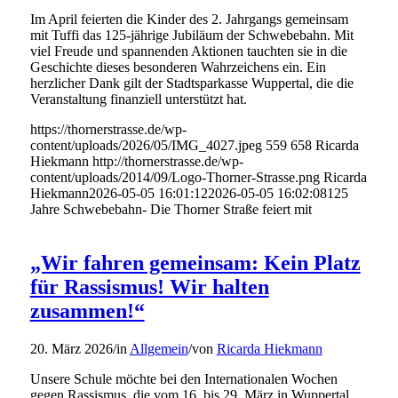
Im April feierten die Kinder des 2. Jahrgangs gemeinsam
mit Tuffi das 125-jährige Jubiläum der Schwebebahn. Mit
viel Freude und spannenden Aktionen tauchten sie in die
Geschichte dieses besonderen Wahrzeichens ein. Ein
herzlicher Dank gilt der Stadtsparkasse Wuppertal, die die
Veranstaltung finanziell unterstützt hat.
https://thornerstrasse.de/wp-
content/uploads/2026/05/IMG_4027.jpeg
559
658
Ricarda
Hiekmann
http://thornerstrasse.de/wp-
content/uploads/2014/09/Logo-Thorner-Strasse.png
Ricarda
Hiekmann
2026-05-05 16:01:12
2026-05-05 16:02:08
125
Jahre Schwebebahn- Die Thorner Straße feiert mit
„Wir fahren gemeinsam: Kein Platz
für Rassismus! Wir halten
zusammen!“
20. März 2026
/
in
Allgemein
/
von
Ricarda Hiekmann
Unsere Schule möchte bei den Internationalen Wochen
gegen Rassismus, die vom 16. bis 29. März in Wuppertal