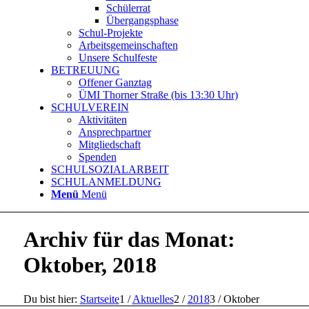
Schülerrat
Übergangsphase
Schul-Projekte
Arbeitsgemeinschaften
Unsere Schulfeste
BETREUUNG
Offener Ganztag
ÜMI Thorner Straße (bis 13:30 Uhr)
SCHULVEREIN
Aktivitäten
Ansprechpartner
Mitgliedschaft
Spenden
SCHULSOZIALARBEIT
SCHULANMELDUNG
Menü
Menü
Archiv für das Monat:
Oktober, 2018
Du bist hier:
Startseite
1
/
Aktuelles
2
/
2018
3
/
Oktober