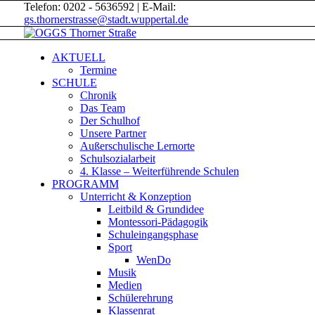
Telefon: 0202 - 5636592 | E-Mail:
gs.thornerstrasse@stadt.wuppertal.de
AKTUELL
Termine
SCHULE
Chronik
Das Team
Der Schulhof
Unsere Partner
Außerschulische Lernorte
Schulsozialarbeit
4. Klasse – Weiterführende Schulen
PROGRAMM
Unterricht & Konzeption
Leitbild & Grundidee
Montessori-Pädagogik
Schuleingangsphase
Sport
WenDo
Musik
Medien
Schülerehrung
Klassenrat