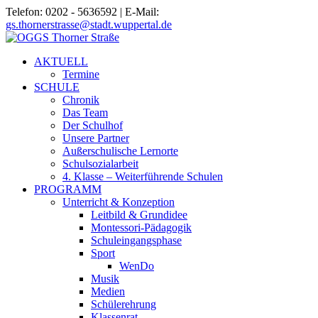
Telefon: 0202 - 5636592 | E-Mail:
gs.thornerstrasse@stadt.wuppertal.de
AKTUELL
Termine
SCHULE
Chronik
Das Team
Der Schulhof
Unsere Partner
Außerschulische Lernorte
Schulsozialarbeit
4. Klasse – Weiterführende Schulen
PROGRAMM
Unterricht & Konzeption
Leitbild & Grundidee
Montessori-Pädagogik
Schuleingangsphase
Sport
WenDo
Musik
Medien
Schülerehrung
Klassenrat