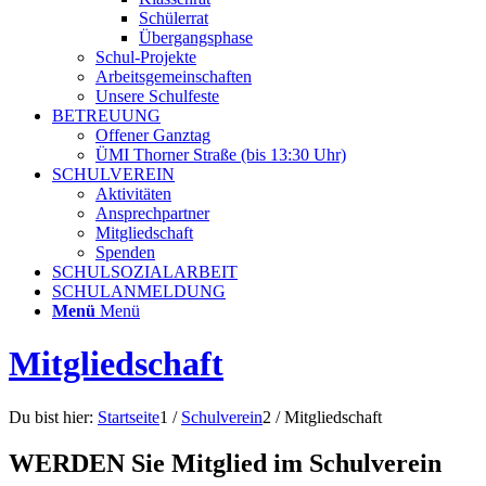
Schülerrat
Übergangsphase
Schul-Projekte
Arbeitsgemeinschaften
Unsere Schulfeste
BETREUUNG
Offener Ganztag
ÜMI Thorner Straße (bis 13:30 Uhr)
SCHULVEREIN
Aktivitäten
Ansprechpartner
Mitgliedschaft
Spenden
SCHULSOZIALARBEIT
SCHULANMELDUNG
Menü
Menü
Mitgliedschaft
Du bist hier:
Startseite
1
/
Schulverein
2
/
Mitgliedschaft
WERDEN Sie Mitglied im Schulverein