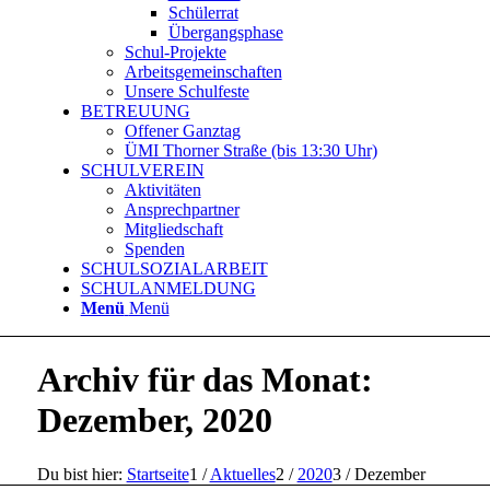
Schülerrat
Übergangsphase
Schul-Projekte
Arbeitsgemeinschaften
Unsere Schulfeste
BETREUUNG
Offener Ganztag
ÜMI Thorner Straße (bis 13:30 Uhr)
SCHULVEREIN
Aktivitäten
Ansprechpartner
Mitgliedschaft
Spenden
SCHULSOZIALARBEIT
SCHULANMELDUNG
Menü
Menü
Archiv für das Monat:
Dezember, 2020
Du bist hier:
Startseite
1
/
Aktuelles
2
/
2020
3
/
Dezember