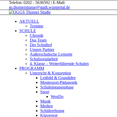
Telefon: 0202 - 5636592 | E-Mail:
gs.thornerstrasse@stadt.wuppertal.de
AKTUELL
Termine
SCHULE
Chronik
Das Team
Der Schulhof
Unsere Partner
Außerschulische Lernorte
Schulsozialarbeit
4. Klasse – Weiterführende Schulen
PROGRAMM
Unterricht & Konzeption
Leitbild & Grundidee
Montessori-Pädagogik
Schuleingangsphase
Sport
WenDo
Musik
Medien
Schülerehrung
Klassenrat