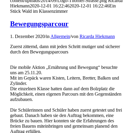
content/uploads/2014/09/Logo-Thorner-Strasse.png
Ricarda
Hiekmann
2020-12-01 16:22:46
2020-12-01 16:22:46
Ein
Stück Wald im Klassenzimmer
Bewegungsparcour
1. Dezember 2020
/
in
Allgemein
/
von
Ricarda Hiekmann
Zuerst zitternd, dann mit jeden Schritt mutiger und sicherer
durch den Bewegungsparcours
Die mobile Aktion „Ernährung und Bewegung“ besuchte
uns am 25.11.20.
Mit im Gepäck waren Kisten, Leitern, Bretter, Balken und
Zylinder.
Die einzelnen Klasse hatten dann auf dem Bolzplatz die
Möglichkeit, einen eigenen Parcours mit den Gegenständen
aufzubauen.
Die Schülerinnen und Schüler haben zuerst getestet und frei
gebaut. Danach haben sie den Auftrag bekommen, eine
Brücke zu bauen. Hier konnten sie die Erfahrungen des
freien Bauens miteinbringen und gemeinsam planend den
Auftrag erfüllen.