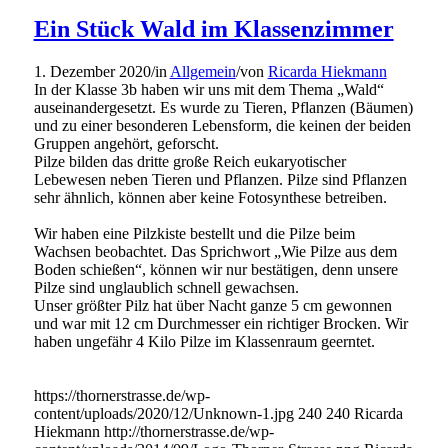
Ein Stück Wald im Klassenzimmer
1. Dezember 2020
/
in
Allgemein
/
von
Ricarda Hiekmann
In der Klasse 3b haben wir uns mit dem Thema „Wald“
auseinandergesetzt. Es wurde zu Tieren, Pflanzen (Bäumen)
und zu einer besonderen Lebensform, die keinen der beiden
Gruppen angehört, geforscht.
Pilze bilden das dritte große Reich eukaryotischer
Lebewesen neben Tieren und Pflanzen. Pilze sind Pflanzen
sehr ähnlich, können aber keine Fotosynthese betreiben.
Wir haben eine Pilzkiste bestellt und die Pilze beim
Wachsen beobachtet. Das Sprichwort „Wie Pilze aus dem
Boden schießen“, können wir nur bestätigen, denn unsere
Pilze sind unglaublich schnell gewachsen.
Unser größter Pilz hat über Nacht ganze 5 cm gewonnen
und war mit 12 cm Durchmesser ein richtiger Brocken. Wir
haben ungefähr 4 Kilo Pilze im Klassenraum geerntet.
https://thornerstrasse.de/wp-
content/uploads/2020/12/Unknown-1.jpg
240
240
Ricarda
Hiekmann
http://thornerstrasse.de/wp-