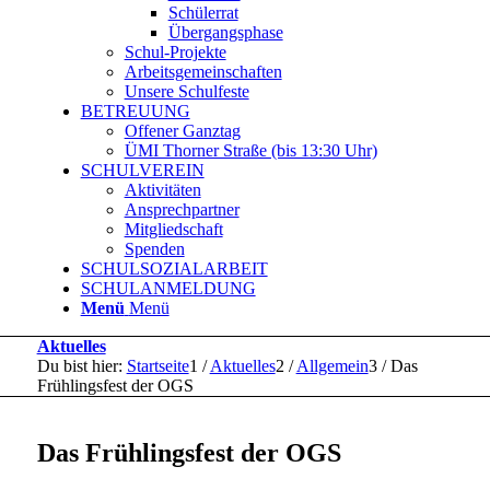
Schülerrat
Übergangsphase
Schul-Projekte
Arbeitsgemeinschaften
Unsere Schulfeste
BETREUUNG
Offener Ganztag
ÜMI Thorner Straße (bis 13:30 Uhr)
SCHULVEREIN
Aktivitäten
Ansprechpartner
Mitgliedschaft
Spenden
SCHULSOZIALARBEIT
SCHULANMELDUNG
Menü
Menü
Aktuelles
Du bist hier:
Startseite
1
/
Aktuelles
2
/
Allgemein
3
/
Das
Frühlingsfest der OGS
Das Frühlingsfest der OGS