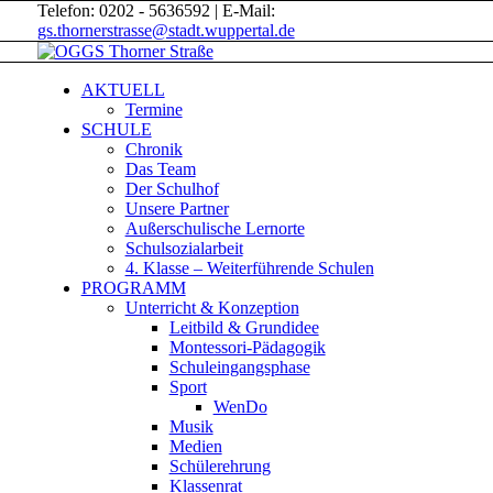
Telefon: 0202 - 5636592 | E-Mail:
gs.thornerstrasse@stadt.wuppertal.de
AKTUELL
Termine
SCHULE
Chronik
Das Team
Der Schulhof
Unsere Partner
Außerschulische Lernorte
Schulsozialarbeit
4. Klasse – Weiterführende Schulen
PROGRAMM
Unterricht & Konzeption
Leitbild & Grundidee
Montessori-Pädagogik
Schuleingangsphase
Sport
WenDo
Musik
Medien
Schülerehrung
Klassenrat