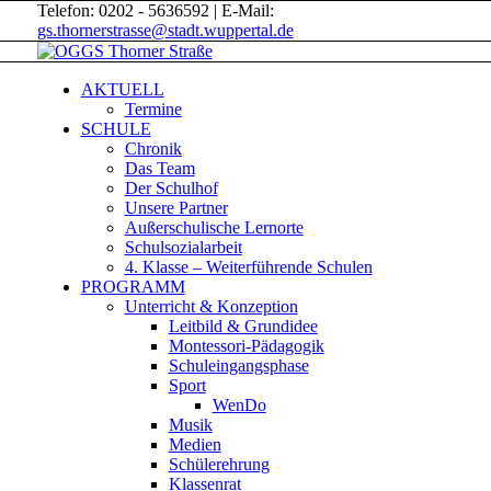
Telefon: 0202 - 5636592 | E-Mail:
gs.thornerstrasse@stadt.wuppertal.de
AKTUELL
Termine
SCHULE
Chronik
Das Team
Der Schulhof
Unsere Partner
Außerschulische Lernorte
Schulsozialarbeit
4. Klasse – Weiterführende Schulen
PROGRAMM
Unterricht & Konzeption
Leitbild & Grundidee
Montessori-Pädagogik
Schuleingangsphase
Sport
WenDo
Musik
Medien
Schülerehrung
Klassenrat