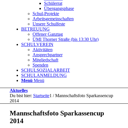
Schülerrat
Übergangsphase
Schul-Projekte
Arbeitsgemeinschaften
Unsere Schulfeste
BETREUUNG
Offener Ganztag
ÜMI Thorner Straße (bis 13:30 Uhr)
SCHULVEREIN
Aktivitäten
Ansprechpartner
Mitgliedschaft
Spenden
SCHULSOZIALARBEIT
SCHULANMELDUNG
Menü
Menü
Aktuelles
Du bist hier:
Startseite
1
/
Mannschaftsfoto Sparkassencup
2014
Mannschaftsfoto Sparkassencup
2014