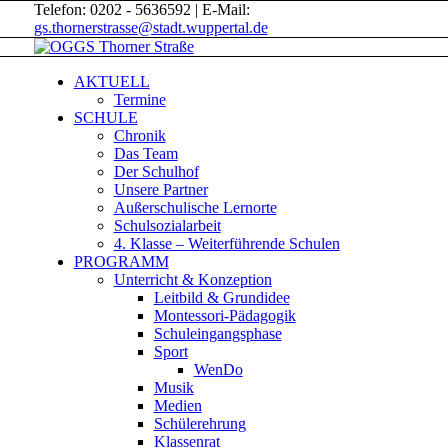
Telefon: 0202 - 5636592 | E-Mail:
gs.thornerstrasse@stadt.wuppertal.de
AKTUELL
Termine
SCHULE
Chronik
Das Team
Der Schulhof
Unsere Partner
Außerschulische Lernorte
Schulsozialarbeit
4. Klasse – Weiterführende Schulen
PROGRAMM
Unterricht & Konzeption
Leitbild & Grundidee
Montessori-Pädagogik
Schuleingangsphase
Sport
WenDo
Musik
Medien
Schülerehrung
Klassenrat