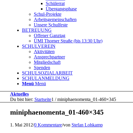
Schülerrat
Übergangsphase
Schul-Projekte
Arbeitsgemeinschaften
Unsere Schulfeste
BETREUUNG
Offener Ganztag
ÜMI Thorner Straße (bis 13:30 Uhr)
SCHULVEREIN
Aktivitäten
Ansprechpartner
Mitgliedschaft
Spenden
SCHULSOZIALARBEIT
SCHULANMELDUNG
Menü
Menü
Aktuelles
Du bist hier:
Startseite
1
/
miniphaenomenta_01-460×345
miniphaenomenta_01-460×345
1. Mai 2012
/
0 Kommentare
/
von
Stefan Lohkamp