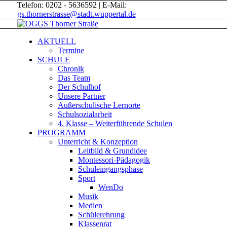
Telefon: 0202 - 5636592 | E-Mail:
gs.thornerstrasse@stadt.wuppertal.de
AKTUELL
Termine
SCHULE
Chronik
Das Team
Der Schulhof
Unsere Partner
Außerschulische Lernorte
Schulsozialarbeit
4. Klasse – Weiterführende Schulen
PROGRAMM
Unterricht & Konzeption
Leitbild & Grundidee
Montessori-Pädagogik
Schuleingangsphase
Sport
WenDo
Musik
Medien
Schülerehrung
Klassenrat