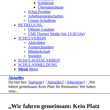
Schülerrat
Übergangsphase
Schul-Projekte
Arbeitsgemeinschaften
Unsere Schulfeste
BETREUUNG
Offener Ganztag
ÜMI Thorner Straße (bis 13:30 Uhr)
SCHULVEREIN
Aktivitäten
Ansprechpartner
Mitgliedschaft
Spenden
SCHULSOZIALARBEIT
SCHULANMELDUNG
Menü
Menü
Aktuelles
Du bist hier:
Startseite
1
/
Aktuelles
2
/
Allgemein
3
/
„Wir
fahren gemeinsam: Kein Platz für Rassismus! Wir halten
zusa...
„Wir fahren gemeinsam: Kein Platz