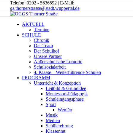
Telefon: 0202 - 5636592 | E-Mail:
gs.thornerstrasse@stadt.wuppertal.de
AKTUELL
Termine
SCHULE
Chronik
Das Team
Der Schulhof
Unsere Partner
Außerschulische Lernorte
Schulsozialarbeit
4. Klasse – Weiterführende Schulen
PROGRAMM
Unterricht & Konzeption
Leitbild & Grundidee
Montessori-Pädagogik
Schuleingangsphase
Sport
WenDo
Musik
Medien
Schülerehrung
Klassenrat