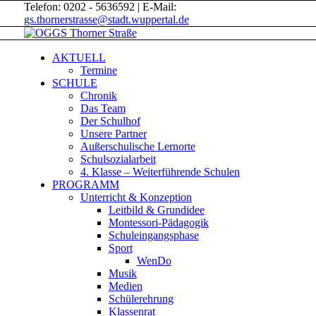
Telefon: 0202 - 5636592 | E-Mail:
gs.thornerstrasse@stadt.wuppertal.de
AKTUELL
Termine
SCHULE
Chronik
Das Team
Der Schulhof
Unsere Partner
Außerschulische Lernorte
Schulsozialarbeit
4. Klasse – Weiterführende Schulen
PROGRAMM
Unterricht & Konzeption
Leitbild & Grundidee
Montessori-Pädagogik
Schuleingangsphase
Sport
WenDo
Musik
Medien
Schülerehrung
Klassenrat