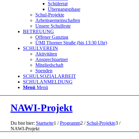
Schülerrat
Übergangsphase
Schul-Projekte
Arbeitsgemeinschaften
Unsere Schulfeste
BETREUUNG
Offener Ganztag
ÜMI Thorner Straße (bis 13:30 Uhr)
SCHULVEREIN
Aktivitäten
Ansprechpartner
Mitgliedschaft
Spenden
SCHULSOZIALARBEIT
SCHULANMELDUNG
Menü
Menü
NAWI-Projekt
Du bist hier:
Startseite
1
/
Programm
2
/
Schul-Projekte
3
/
NAWI-Projekt